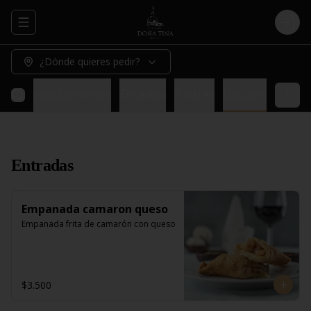
Abrir menu de navegación
Logi
¿Dónde quieres pedir?
do
Acompañamientos
Ensalada
Postres
Liquidos
Entradas
Empanada camaron queso
Empanada frita de camarón con queso
$3.500