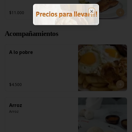
$11.000
Close
Acompañamientos
A lo pobre
$4.500
Arroz
Arroz