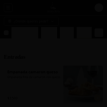
Abrir menu de navegación
Logi
¿Dónde quieres pedir?
do
Acompañamientos
Ensalada
Postres
Liquidos
Entradas
Empanada camaron queso
Empanada frita de camarón con queso
$3.500