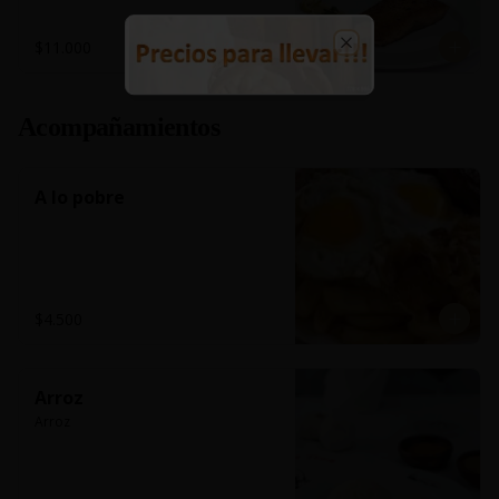
$11.000
Close
Acompañamientos
A lo pobre
$4.500
Arroz
Arroz