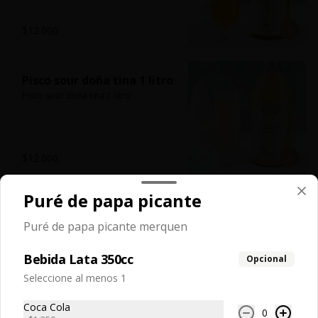
$12.000
Pisco sour doña tina 1 litro
Pisco sour doña tina 1 litro
$12.000
Puré de papa picante
Puré de papa picante merquen
Bebida Lata 350cc
Opcional
Seleccione al menos 1
Coca Cola
0