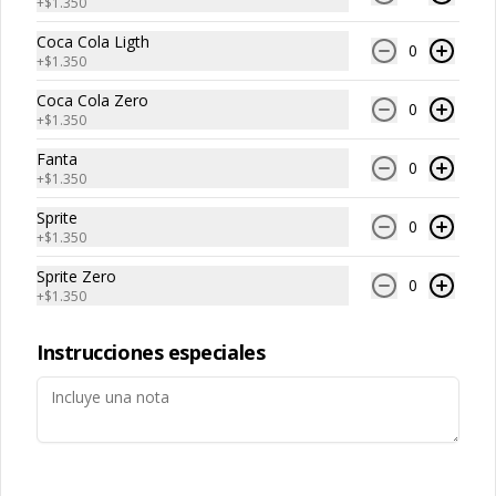
+
$1.350
Conócenos
Coca Cola Ligth
0
+
$1.350
Los Refugios 15.125, Lo Barnechea
Coca Cola Zero
0
Zona de Despacho
+
$1.350
Términos y condiciones
Fanta
0
+
$1.350
Política de privacidad
Sprite
Redes sociales
0
+
$1.350
Sprite Zero
Instagram
0
+
$1.350
Facebook
Instrucciones especiales
Mi cuenta
Pedir
Iniciar sesión