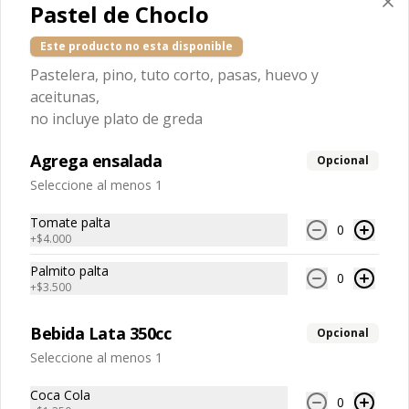
Pastel de Choclo
$12.000
Este producto no esta disponible
Pastelera, pino, tuto corto, pasas, huevo y
aceitunas,
Pisco sour doña tina 1 litro
no incluye plato de greda
Pisco sour doña tina 1 litro
Agrega ensalada
Opcional
Seleccione al menos 1
$12.000
Tomate palta
0
+
$4.000
Palmito palta
0
+
$3.500
Bebida Lata 350cc
Opcional
Seleccione al menos 1
Coca Cola
0