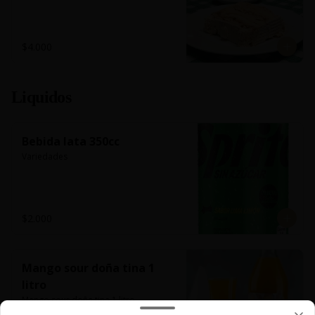
$4.000
Liquidos
Bebida lata 350cc
Variedades
$2.000
Mango sour doña tina 1
litro
Mango sour doña tina 1 litro