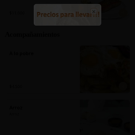
$11.000
Close
Acompañamientos
A lo pobre
$4.500
Arroz
Arroz