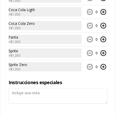
+
$1.350
Conócenos
Coca Cola Ligth
0
+
$1.350
Los Refugios 15.125, Lo Barnechea
Coca Cola Zero
0
Zona de Despacho
+
$1.350
Términos y condiciones
Fanta
0
+
$1.350
Política de privacidad
Sprite
Redes sociales
0
+
$1.350
Sprite Zero
Instagram
0
+
$1.350
Facebook
Instrucciones especiales
Mi cuenta
Pedir
Iniciar sesión