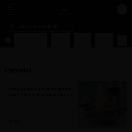
Abrir menu de navegación
Logi
¿Dónde quieres pedir?
do
Acompañamientos
Ensalada
Postres
Liquidos
Entradas
Empanada camaron queso
Empanada frita de camarón con queso
$3.500